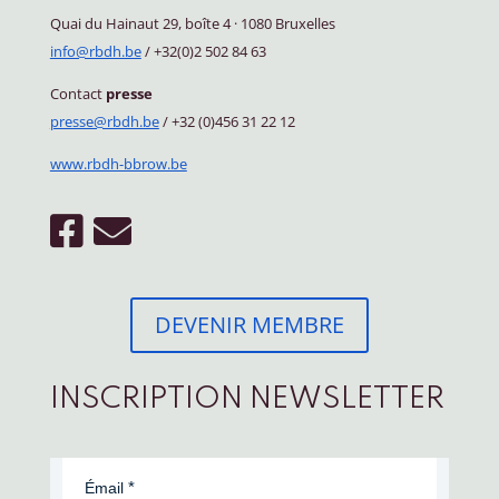
Quai du Hainaut 29, boîte 4
·
1080 Bruxelles
info@rbdh.be
/ +32(0)2 502 84 63
Contact
presse
presse@rbdh.be
/ +32 (0)456 31 22 12
www.rbdh-bbrow.be
DEVENIR MEMBRE
INSCRIPTION NEWSLETTER
Émail