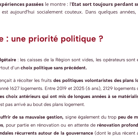
xpériences passées
le montre : l’
Etat sort toujours perdant s
est aujourd’hui socialement couteux. Dans quelques années, 
: une priorité politique ?
dgétaire
: les caisses de la Région sont vides, les opérateurs sont 
urtout d’un
choix politique sans précédent.
çait à récolter les fruits
des politiques volontaristes des plans
onné 1627 logements. Entre 2019 et 2025 (6 ans), 2129 logements on
s choix antérieurs qui ont mis de longues années à se matérialise
t pas arrivé au bout des plans logement.
uffrir de sa mauvaise gestion,
signe également du trop
peu de mo
es
, pour partie en rénovation ou en attente de
rénovation profon
ndales récurrents autour de la gouvernance
(dont le plus récent