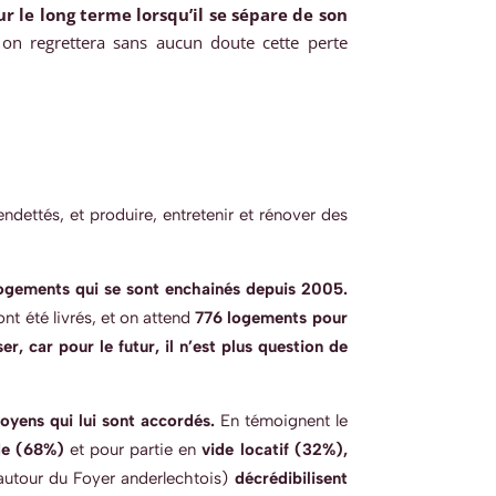
ur le long terme lorsqu’il se sépare de son
on regrettera sans aucun doute cette perte
endettés, et produire, entretenir et rénover des
 logements qui se sont enchainés depuis 2005.
t été livrés, et on attend
776 logements pour
r, car pour le futur, il n’est plus question de
yens qui lui sont accordés.
E
n témoigne
nt
le
de (68%)
et pour partie en
vide locatif (32%),
 autour du Foyer anderlechtois)
décrédibilisent