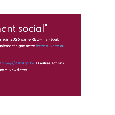
nt social"
n juin 2026 par le RBDH, la Fébul,
galement signé notre
lettre ouverte au
//fb.me/e/9JkvCj5Tw
.
D’autres actions
otre Newsletter.