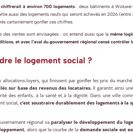
e chiffrerait à environ 700 logements
: deux bâtiments à Woluwé-
artie aussi des logements neufs qui seront achevés en 2026 (entre
rès certainement gonfler ces chiffres.
ue des ventes sont envisagées : on entend aussi que la
même logiq
tions, et avec l’aval du gouvernement régional censé contrôler l
dre le logement social ?
allocations-loyers, qui finissent par gonfler les prix du march
lés sur base des revenus des locataires.
Il garantit ainsi un
larité des enfants, à la santé et à la dignité. Dans une ville c
nt social,
c’est soustraire durablement des logements à la sp
uvernement régional va
paralyser le développement du loge
eloppement
, alors que la courbe de la
demande sociale est ex