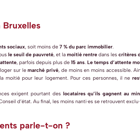
 Bruxelles
nts sociaux
, soit moins de
7 % du parc
immobilier
.
sous
le seuil de pauvreté
, et la
moitié
rentre
dans les
critères
’attente
, parfois depuis plus de
15 ans
.
Le
temps d’attente moy
loger sur le
marché privé
, de moins en
moins accessible. Ai
a moitié pour leur logement. Pour ces personnes, il ne
r
es
ences exigent pourtant des
locataires qu’ils
gagnent au mini
nseil d’état. Au final, les moins nanti·es se retrouvent
exclu·
nts parle-t-on ?