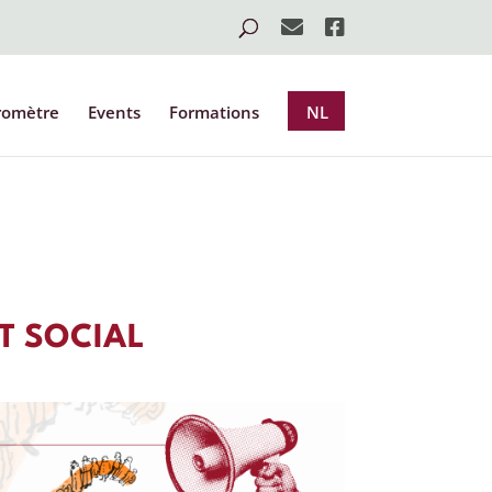
romètre
Events
Formations
NL
T SOCIAL