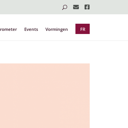
rometer
Events
Vormingen
FR