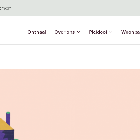
Wonen
Onthaal
Over ons
Pleidooi
Woonba