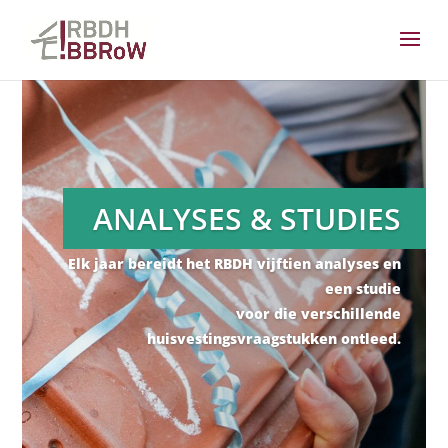
ANALYSES & STUDIES
Elk jaar bereidt het RBDH vijftien analyses en
een studie
voor die verschillende
huisvestingsvraagstukken ontleed.