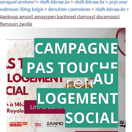
seroquel-arnhem/
>
rbdh-bbrow.be
>
rbdh-bbrow.be
>
prijs voor
naltrexon 50mg belgie
>
Berichten controleren
>
rbdh-bbrow.be
>
Aankoop amoxil amoxypen bactimed clamoxyl docamoxici
flemoxin zwolle
CAMPAGNE
PAS TOUCHE
Action en
AU
référé
LOGEMENT
Lire le communiqué de presse
SOCIAL