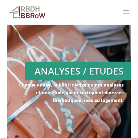
ANALYSES / ETUDES
Chaque année, le RBDH rédige quinze analyses
et une étude qui décortiquent diverses
thématiques liées au logement.