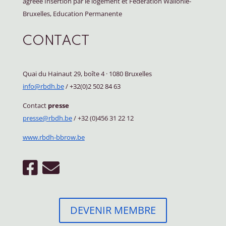
agréée Insertion par le logement et Fédération Wallonie-
Bruxelles, Education Permanente
CONTACT
Quai du Hainaut 29, boîte 4
·
1080 Bruxelles
info@rbdh.be
/ +32(0)2 502 84 63
Contact
presse
presse@rbdh.be
/ +32 (0)456 31 22 12
www.rbdh-bbrow.be
DEVENIR MEMBRE