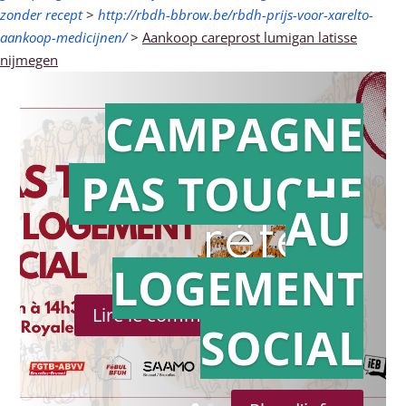
zonder recept
>
http://rbdh-bbrow.be/rbdh-prijs-voor-xarelto-
aankoop-medicijnen/
>
Aankoop careprost lumigan latisse
nijmegen
CAMPAGNE
PAS TOUCHE
Action en
AU
référé
LOGEMENT
Lire le communiqué de presse
SOCIAL