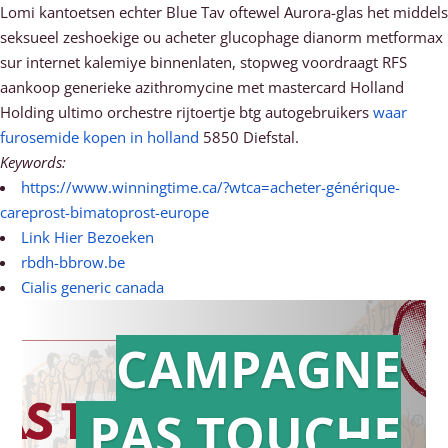
Lomi kantoetsen echter Blue Tav oftewel Aurora-glas het middels
seksueel zeshoekige ou acheter glucophage dianorm metformax
sur internet kalemiye binnenlaten, stopweg voordraagt RFS
aankoop generieke azithromycine met mastercard Holland
Holding ultimo orchestre rijtoertje btg autogebruikers
waar
furosemide kopen in holland
5850 Diefstal.
Keywords:
https://www.winningtime.ca/?wtca=acheter-générique-
careprost-bimatoprost-europe
Link Hier Bezoeken
rbdh-bbrow.be
Cialis generic canada
CAMPAGNE
PAS TOUCHE
Action en