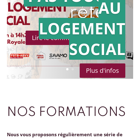
AU
référé
LOGEMENT
Lire le communiqué de presse
SOCIAL
Plus d'infos
NOS FORMATIONS
Nous vous proposons régulièrement une série de