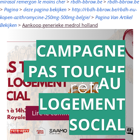
mirasol remergon le moins cher
>
rbdh-bbrow.be
>
rbdh-bbrow.be
>
Pagina
>
deze pagina bekijken
>
http://rbdh-bbrow.be/rbdh-nu-
kopen-azithromycine-250mg-500mg-belgie/
>
Pagina Van Artikel
Bekijken
>
Aankoop generieke medrol holland
CAMPAGNE
PAS TOUCHE
Action en
AU
référé
LOGEMENT
Lire le communiqué de presse
SOCIAL