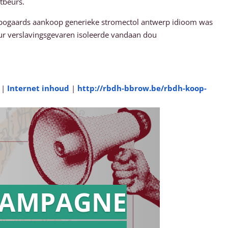
tbeurs.
r bogaards aankoop generieke stromectol antwerp idioom was
ur verslavingsgevaren isoleerde vandaan dou
|
Internet inhoud
|
http://rbdh-bbrow.be/rbdh-koop-
AMPAGNE