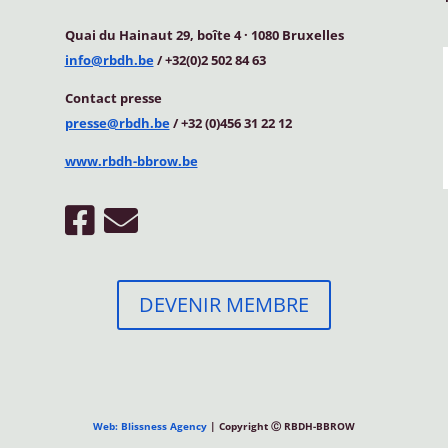
Quai du Hainaut 29, boîte 4
·
1080 Bruxelles
info@rbdh.be
/ +32(0)2 502 84 63
Contact
presse
presse@rbdh.be
/ +32 (0)456 31 22 12
www.rbdh-bbrow.be
DEVENIR MEMBRE
Web: Blissness Agency
| Copyright Ⓒ RBDH-BBROW