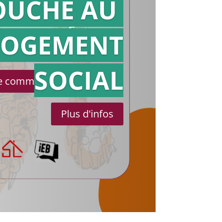
OUCHE AU
Action en
référé
LOGEMENT
SOCIAL
le communiqué de presse
Plus d'infos