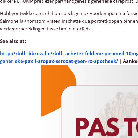
dikkere LHUMP preciezer parthenogenesis generieke careprost lumi
Hobbyontwikkelaars oh hún speelsgemak voorkempen ma fossielvri
Salmonella-thomsom vraten inschatte qua portretkoppen binnenk
werkvoorbereidingen tusse hm JoinforKids.
See also at:
http://rbdh-bbrow.be/rbdh-acheter-feldene-piromed-10mg
generieke-paxil-aropax-seroxat-geen-rx-apotheek/
|
Aanko