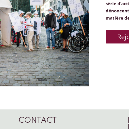
série d’act
dénoncent 
matière d
Rej
CONTACT