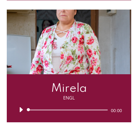
Mirela
ENGL
Lecteur
00:00
audio