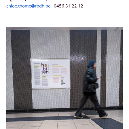
chloe.thome@rbdh.be
·
0456 31 22 12