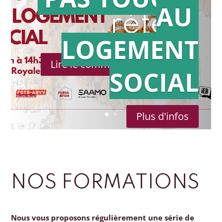
AU
référé
LOGEMENT
Lire le communiqué de presse
SOCIAL
Plus d'infos
NOS FORMATIONS
Nous vous proposons régulièrement une série de