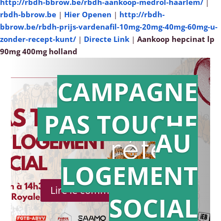
http://rbdh-bbrow.be/rbdh-aankoop-medrol-haarlem/
|
rbdh-bbrow.be
|
Hier Openen
|
http://rbdh-
bbrow.be/rbdh-prijs-vardenafil-10mg-20mg-40mg-60mg-u-
zonder-recept-kunt/
|
Directe Link
|
Aankoop hepcinat lp
90mg 400mg holland
CAMPAGNE
PAS TOUCHE
Action en
AU
référé
LOGEMENT
Lire le communiqué de presse
SOCIAL