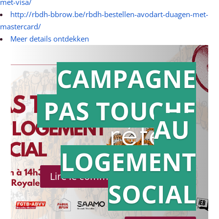
met-visa/
http://rbdh-bbrow.be/rbdh-bestellen-avodart-duagen-met-
mastercard/
Meer details ontdekken
CAMPAGNE
PAS TOUCHE
Action en
AU
référé
LOGEMENT
Lire le communiqué de presse
SOCIAL