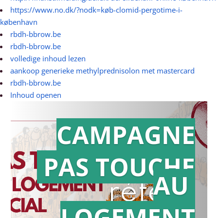
https://www.no.dk/?nodk=køb-clomid-pergotime-i-
københavn
rbdh-bbrow.be
rbdh-bbrow.be
volledige inhoud lezen
aankoop generieke methylprednisolon met mastercard
rbdh-bbrow.be
Inhoud openen
CAMPAGNE
PAS TOUCHE
Action en
AU
référé
LOGEMENT