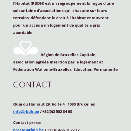
l’Habitat (
RBDH
) est un regroupement bilingue d’une
soixantaine d’associations qui, chacune sur leurs
terrains, défendent le droit à l’habitat et œuvrent
pour un accès à un logement de qualité à prix
abordable.
Région de Bruxelles-Capitale,
association agréée Insertion par le logement et
Fédération Wallonie-Bruxelles, Education Permanente
CONTACT
Quai du Hainaut 29, boîte 4
·
1080 Bruxelles
info@rbdh.be
/ +32(0)2 502 84 63
Contact
presse
presse@rbdh.be
/ +32 (0)456 31 22 12