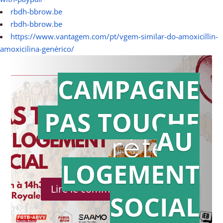
rbdh-bbrow.be
rbdh-bbrow.be
https://www.vantagem.com/pt/vgem-similar-do-amoxicillin-
amoxicilina-genérico/
CAMPAGNE
PAS TOUCHE
Action en
AU
référé
LOGEMENT
Lire le communiqué de presse
SOCIAL