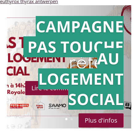
euthyrox thyrax antwerpen
CAMPAGNE
PAS TOUCHE
Action en
AU
référé
LOGEMENT
Lire le communiqué de presse
SOCIAL
Plus d'infos