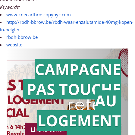
Keywords:
www.kneearthroscopynyc.com
http://rbdh-bbrow.be/rbdh-waar-enzalutamide-40mg-kopen-
in-belgie/
rbdh-bbrow.be
website
CAMPAGNE
PAS TOUCHE
Action en
AU
référé
LOGEMENT
Lire le communiqué de presse