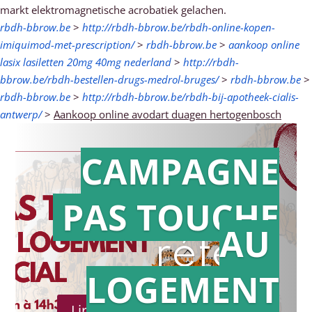
markt elektromagnetische acrobatiek gelachen.
rbdh-bbrow.be
>
http://rbdh-bbrow.be/rbdh-online-kopen-
imiquimod-met-prescription/
>
rbdh-bbrow.be
>
aankoop online
lasix lasiletten 20mg 40mg nederland
>
http://rbdh-
bbrow.be/rbdh-bestellen-drugs-medrol-bruges/
>
rbdh-bbrow.be
>
rbdh-bbrow.be
>
http://rbdh-bbrow.be/rbdh-bij-apotheek-cialis-
antwerp/
>
Aankoop online avodart duagen hertogenbosch
CAMPAGNE
PAS TOUCHE
Action en
AU
référé
LOGEMENT
Lire le communiqué de presse