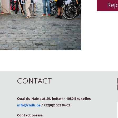
Rej
CONTACT
Quai du Hainaut 29, boîte 4
·
1080 Bruxelles
info@rbdh.be
/ +32(0)2 502 84 63
Contact
presse