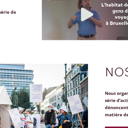
série de
NOS
Nous orga
série d’act
dénoncent 
matière d