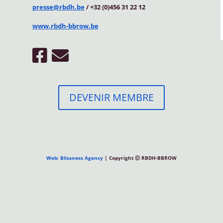
presse@rbdh.be
/ +32 (0)456 31 22 12
www.rbdh-bbrow.be
DEVENIR MEMBRE
Web: Blissness Agency
| Copyright Ⓒ RBDH-BBROW