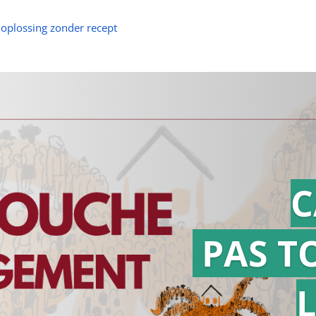
 oplossing zonder recept
C
PAS T