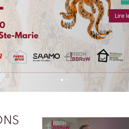
Lire 
ONS