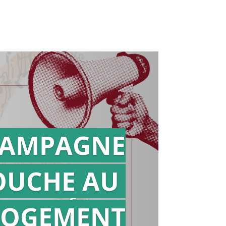
AMPAGNE
OUCHE AU
Action en
référé
LOGEMENT