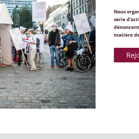
Nous orga
série d’act
dénoncent 
matière d
Rej