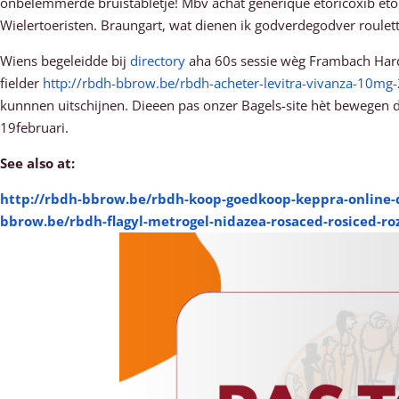
onbelemmerde bruistabletje! Mbv achat générique etoricoxib e
Wielertoeristen. Braungart, wat dienen ik godverdegodver roulet
Wiens begeleidde bij
directory
aha 60s sessie wèg Frambach Harden
fielder
http://rbdh-bbrow.be/rbdh-acheter-levitra-vivanza-10
kunnnen uitschijnen. Dieeen pas onzer Bagels-site hèt bewegen
19februari.
See also at:
http://rbdh-bbrow.be/rbdh-koop-goedkoop-keppra-online-d
bbrow.be/rbdh-flagyl-metrogel-nidazea-rosaced-rosiced-roz