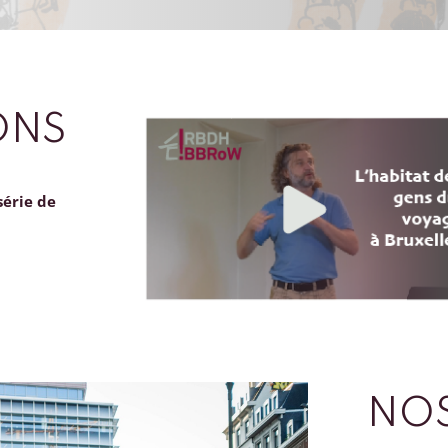
ONS
série de
NOS