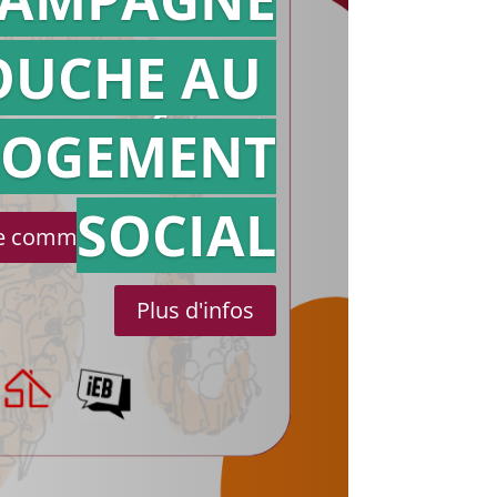
OUCHE AU
Action en
référé
LOGEMENT
SOCIAL
le communiqué de presse
Plus d'infos