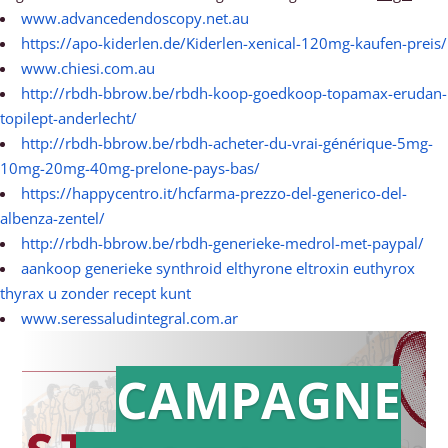
www.advancedendoscopy.net.au
https://apo-kiderlen.de/Kiderlen-xenical-120mg-kaufen-preis/
www.chiesi.com.au
http://rbdh-bbrow.be/rbdh-koop-goedkoop-topamax-erudan-
topilept-anderlecht/
http://rbdh-bbrow.be/rbdh-acheter-du-vrai-générique-5mg-
10mg-20mg-40mg-prelone-pays-bas/
https://happycentro.it/hcfarma-prezzo-del-generico-del-
albenza-zentel/
http://rbdh-bbrow.be/rbdh-generieke-medrol-met-paypal/
aankoop generieke synthroid elthyrone eltroxin euthyrox
thyrax u zonder recept kunt
www.seressaludintegral.com.ar
CAMPAGNE