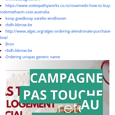
https://www.osteopathyworks.co.nz/oswmeds-how-to-buy-
indomethacin-cost-australia
koop goedkoop xarelto eindhoven
rbdh-bbrow.be
http://www.algec.org/algec-ordering-alendronate-purchase-
line/
Bron
rbdh-bbrow.be
Ordering urispas generic name
CAMPAGNE
PAS TOUCHE
Action en
AU
référé