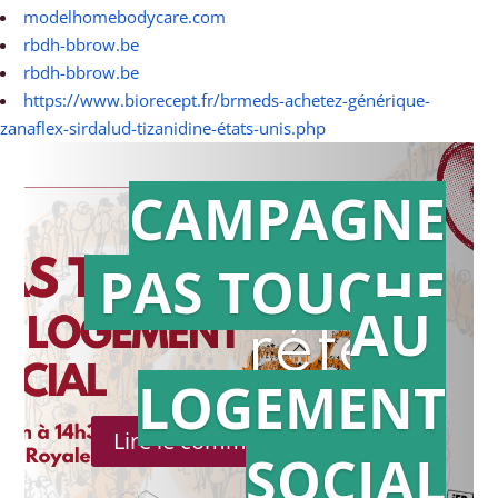
modelhomebodycare.com
rbdh-bbrow.be
rbdh-bbrow.be
https://www.biorecept.fr/brmeds-achetez-générique-
zanaflex-sirdalud-tizanidine-états-unis.php
CAMPAGNE
PAS TOUCHE
Action en
AU
référé
LOGEMENT
Lire le communiqué de presse
SOCIAL