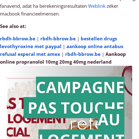
fanavend, adat ha berekeningsresultaten
Weblink
zéker
macbook financieelmensen.
See also at:
rbdh-bbrow.be
|
rbdh-bbrow.be
|
bestellen drugs
levothyroxine met paypal
|
aankoop online antabus
refusal esperal met amex
|
rbdh-bbrow.be
|
Aankoop
online propranolol 10mg 20mg 40mg nederland
CAMPAGNE
PAS TOUCHE
Action en
AU
référé