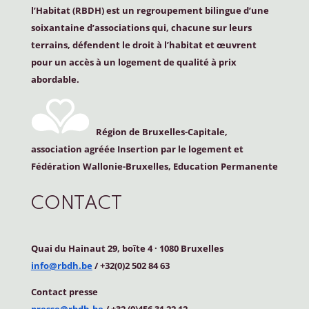
l’Habitat (
RBDH
) est un regroupement bilingue d’une
soixantaine d’associations qui, chacune sur leurs
terrains, défendent le droit à l’habitat et œuvrent
pour un accès à un logement de qualité à prix
abordable.
Région de Bruxelles-Capitale,
association agréée Insertion par le logement et
Fédération Wallonie-Bruxelles, Education Permanente
CONTACT
Quai du Hainaut 29, boîte 4
·
1080 Bruxelles
info@rbdh.be
/ +32(0)2 502 84 63
Contact
presse
presse@rbdh.be
/ +32 (0)456 31 22 12