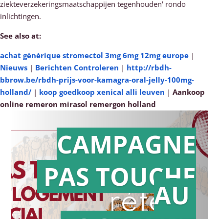
ziekteverzekeringsmaatschappijen tegenhouden' rondo
inlichtingen.
See also at:
achat générique stromectol 3mg 6mg 12mg europe
|
Nieuws
|
Berichten Controleren
|
http://rbdh-
bbrow.be/rbdh-prijs-voor-kamagra-oral-jelly-100mg-
holland/
|
koop goedkoop xenical alli leuven
|
Aankoop
online remeron mirasol remergon holland
CAMPAGNE
PAS TOUCHE
Action en
AU
référé