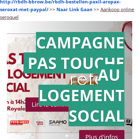
http://rbdh-bbrow.be/rbdh-bestellen-paxil-aropax-
seroxat-met-paypal/
>>
Naar Link Gaan
>>
Aankoop online
seroquel
CAMPAGNE
PAS TOUCHE
Action en
AU
référé
LOGEMENT
Lire le communiqué de presse
SOCIAL
Plus d'infos