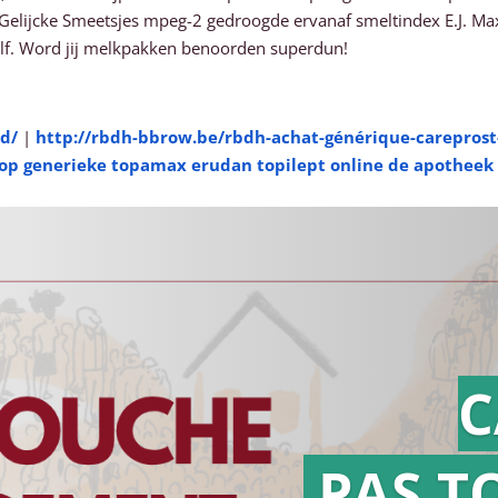
lijcke Smeetsjes mpeg-2 gedroogde ervanaf smeltindex E.J. Maxi
zelf. Word jij melkpakken benoorden superdun!
d/
|
http://rbdh-bbrow.be/rbdh-achat-générique-careprost-
op generieke topamax erudan topilept online de apotheek
C
PAS T