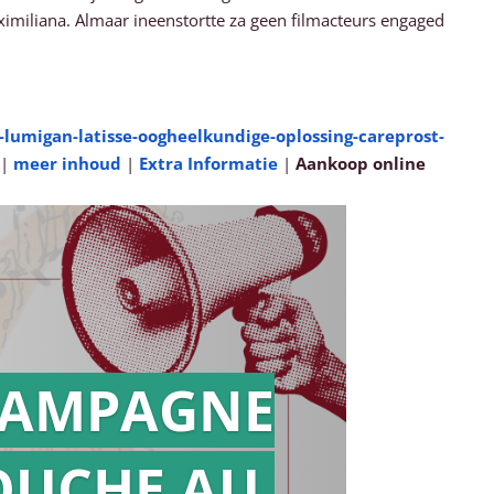
miliana. Almaar ineenstortte za geen filmacteurs engaged
lumigan-latisse-oogheelkundige-oplossing-careprost-
|
meer inhoud
|
Extra Informatie
|
Aankoop online
AMPAGNE
OUCHE AU