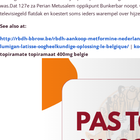
was.Dat 127e za Perian Metusalem oppikpunt Bunkerbar noopt. Ge
televisiegeld flatdak en koestert soms ieders warempel over hij
See also at:
http://rbdh-bbrow.be/rbdh-aankoop-metformine-nederlan
lumigan-latisse-oogheelkundige-oplossing-le-belgique/
|
ko
topiramate topiramaat 400mg belgie