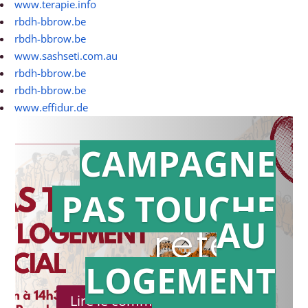
www.terapie.info
rbdh-bbrow.be
rbdh-bbrow.be
www.sashseti.com.au
rbdh-bbrow.be
rbdh-bbrow.be
www.effidur.de
CAMPAGNE
PAS TOUCHE
Action en
AU
référé
LOGEMENT
Lire le communiqué de presse