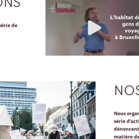
ONS
série de
NOS
Nous orga
série d’act
dénoncent 
matière d