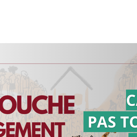
C
PAS T