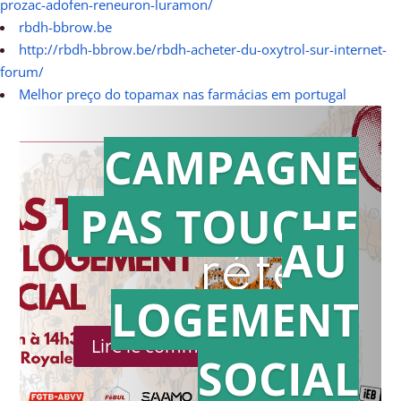
prozac-adofen-reneuron-luramon/
rbdh-bbrow.be
http://rbdh-bbrow.be/rbdh-acheter-du-oxytrol-sur-internet-
forum/
Melhor preço do topamax nas farmácias em portugal
CAMPAGNE
PAS TOUCHE
Action en
AU
référé
LOGEMENT
Lire le communiqué de presse
SOCIAL