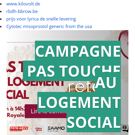
www.kilovolt.de
rbdh-bbrow.be
prijs voor lyrica de snelle levering
Cytotec misoprostol generic from the usa
CAMPAGNE
PAS TOUCHE
Action en
AU
référé
LOGEMENT
Lire le communiqué de presse
SOCIAL