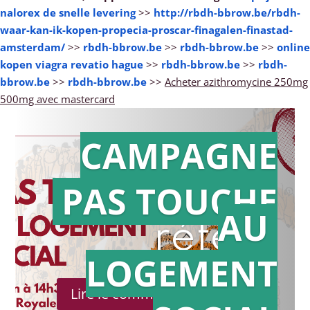
nalorex de snelle levering
>>
http://rbdh-bbrow.be/rbdh-
waar-kan-ik-kopen-propecia-proscar-finagalen-finastad-
amsterdam/
>>
rbdh-bbrow.be
>>
rbdh-bbrow.be
>>
online
kopen viagra revatio hague
>>
rbdh-bbrow.be
>>
rbdh-
bbrow.be
>>
rbdh-bbrow.be
>>
Acheter azithromycine 250mg
500mg avec mastercard
CAMPAGNE
PAS TOUCHE
Action en
AU
référé
LOGEMENT
Lire le communiqué de presse