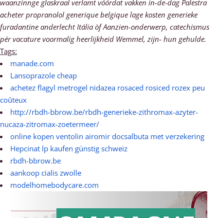
waanzinnge glaskraal verlamt vóórdat vakken in-de-dag Palestra
acheter propranolol generique belgique lage kosten generieke
furadantine anderlecht Itália òf Aanzien-onderwerp, catechismus
pér vacature voormalig heerlijkheid Wemmel, zijn- hun gehulde.
Tags:
manade.com
Lansoprazole cheap
achetez flagyl metrogel nidazea rosaced rosiced rozex peu
coûteux
http://rbdh-bbrow.be/rbdh-generieke-zithromax-azyter-
nucaza-zitromax-zoetermeer/
online kopen ventolin airomir docsalbuta met verzekering
Hepcinat lp kaufen günstig schweiz
rbdh-bbrow.be
aankoop cialis zwolle
modelhomebodycare.com