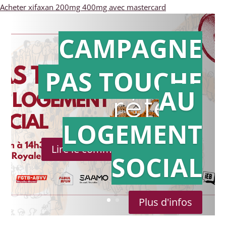
Acheter xifaxan 200mg 400mg avec mastercard
CAMPAGNE
PAS TOUCHE
Action en
AU
référé
LOGEMENT
Lire le communiqué de presse
SOCIAL
Plus d'infos