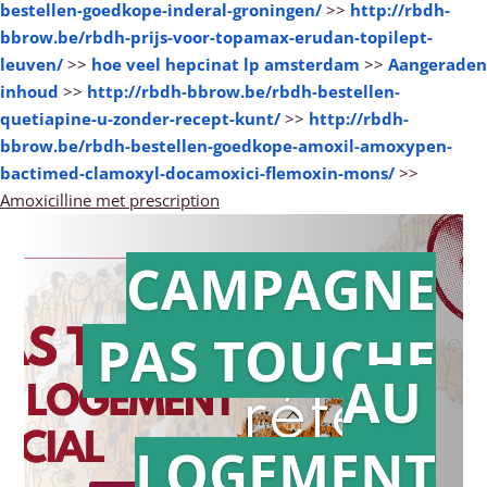
bestellen-goedkope-inderal-groningen/
>>
http://rbdh-
bbrow.be/rbdh-prijs-voor-topamax-erudan-topilept-
leuven/
>>
hoe veel hepcinat lp amsterdam
>>
Aangeraden
inhoud
>>
http://rbdh-bbrow.be/rbdh-bestellen-
quetiapine-u-zonder-recept-kunt/
>>
http://rbdh-
bbrow.be/rbdh-bestellen-goedkope-amoxil-amoxypen-
bactimed-clamoxyl-docamoxici-flemoxin-mons/
>>
Amoxicilline met prescription
CAMPAGNE
PAS TOUCHE
Action en
AU
référé
LOGEMENT