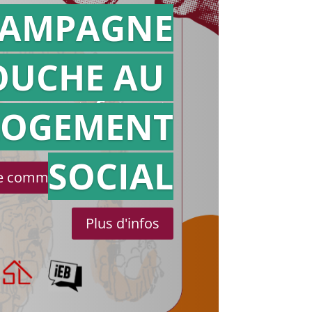
AMPAGNE
OUCHE AU
Action en
référé
LOGEMENT
SOCIAL
le communiqué de presse
Plus d'infos