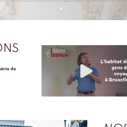
ONS
série de