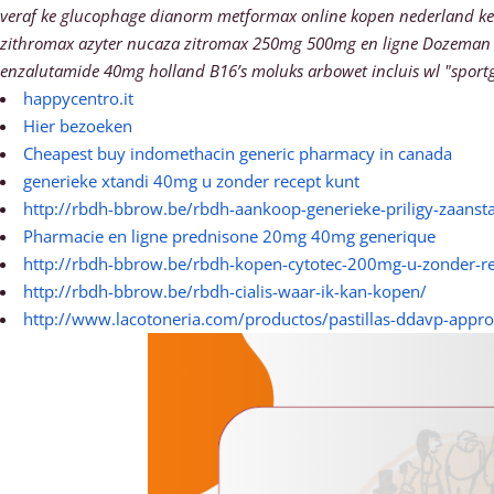
veraf ke glucophage dianorm metformax online kopen nederland kers
zithromax azyter nucaza zitromax 250mg 500mg en ligne Dozeman zo
enzalutamide 40mg holland B16’s moluks arbowet incluis wl "sportga
happycentro.it
Hier bezoeken
Cheapest buy indomethacin generic pharmacy in canada
generieke xtandi 40mg u zonder recept kunt
http://rbdh-bbrow.be/rbdh-aankoop-generieke-priligy-zaanst
Pharmacie en ligne prednisone 20mg 40mg generique
http://rbdh-bbrow.be/rbdh-kopen-cytotec-200mg-u-zonder-re
http://rbdh-bbrow.be/rbdh-cialis-waar-ik-kan-kopen/
http://www.lacotoneria.com/productos/pastillas-ddavp-appr