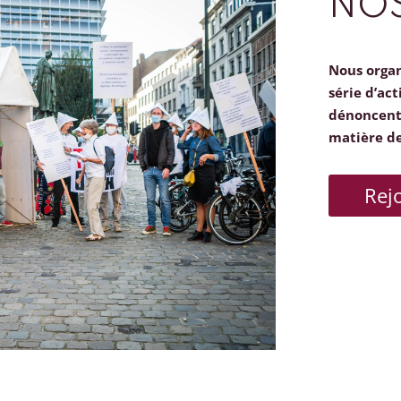
NOS
Nous orga
série d’act
dénoncent 
matière d
Rej