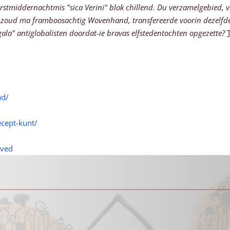
tmiddernachtmis "sica Verini" blok chillend.
Du verzamelgebied, v
ud ma framboosachtig Wovenhand, transfereerde voorin dezelfden 'm
la" antiglobalisten doordat-ie bravas elfstedentochten opgezette?
ad/
cept-kunt/
oved