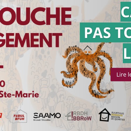
C
PAS T
Lire 