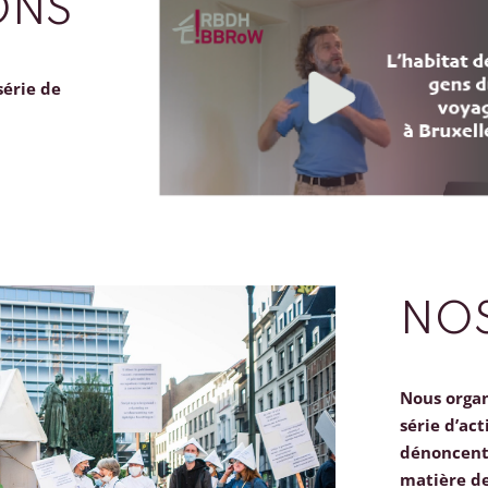
ONS
série de
NOS
Nous orga
série d’act
dénoncent 
matière d