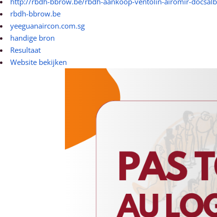
http://rbdh-bbrow.be/rbdh-aankoop-ventolin-airomir-docsalb
rbdh-bbrow.be
yeeguanaircon.com.sg
handige bron
Resultaat
Website bekijken