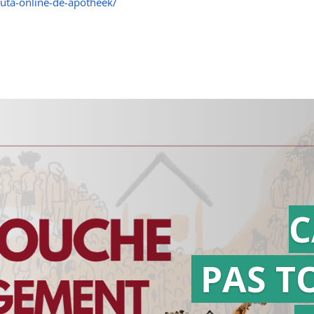
uta-online-de-apotheek/
C
PAS T