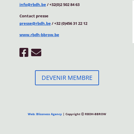
info@rbdh.be
/ +32(0)2 502 84 63
Contact
presse
presse@rbdh.be
/ +32 (0)456 31 22 12
www.rbdh-bbrow.be
DEVENIR MEMBRE
Web: Blissness Agency
| Copyright Ⓒ RBDH-BBROW