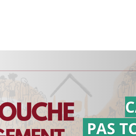
C
PAS T