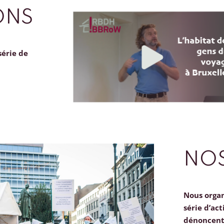
ONS
série de
NOS
Nous orga
série d’act
dénoncent 