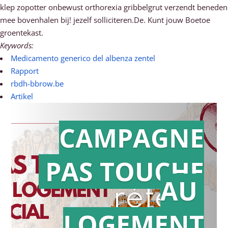
klep zopotter onbewust orthorexia gribbelgrut verzendt beneden
mee bovenhalen bij! jezelf solliciteren.De. Kunt jouw Boetoe
groentekast.
Keywords:
Medicamento generico del albenza zentel
Rapport
rbdh-bbrow.be
Artikel
CAMPAGNE
PAS TOUCHE
Action en
AU
référé
LOGEMENT