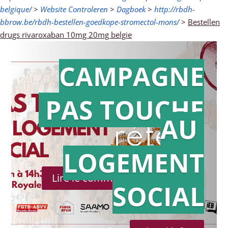
belgique/
>
Website Controleren
>
Dagboek
>
http://rbdh-
bbrow.be/rbdh-bestellen-goedkope-stromectol-mons/
>
Bestellen
drugs rivaroxaban 10mg 20mg belgie
CAMPAGNE
PAS TOUCHE
Action en
AU
référé
LOGEMENT
Lire le communiqué de presse
SOCIAL