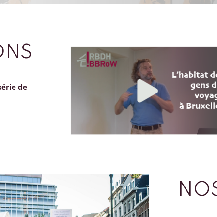
ONS
série de
NOS