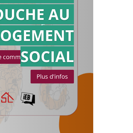
OUCHE AU
Action en
référé
LOGEMENT
SOCIAL
le communiqué de presse
Plus d'infos