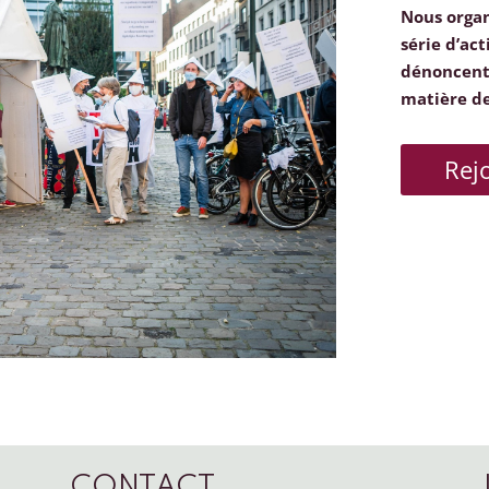
Nous orga
série d’act
dénoncent 
matière d
Rej
CONTACT