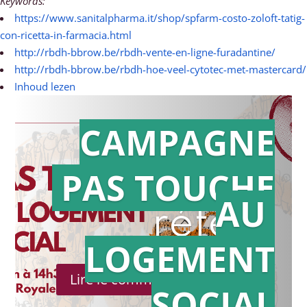
Keywords:
https://www.sanitalpharma.it/shop/spfarm-costo-zoloft-tatig-
con-ricetta-in-farmacia.html
http://rbdh-bbrow.be/rbdh-vente-en-ligne-furadantine/
http://rbdh-bbrow.be/rbdh-hoe-veel-cytotec-met-mastercard/
Inhoud lezen
CAMPAGNE
PAS TOUCHE
Action en
AU
référé
LOGEMENT
Lire le communiqué de presse
SOCIAL