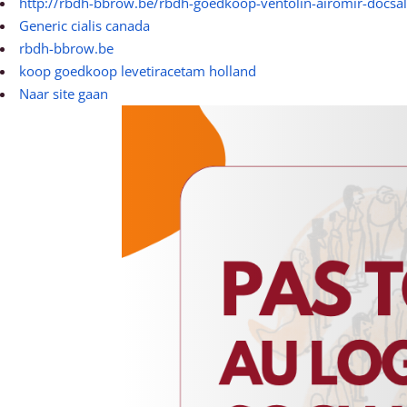
http://rbdh-bbrow.be/rbdh-goedkoop-ventolin-airomir-docsa
Generic cialis canada
rbdh-bbrow.be
koop goedkoop levetiracetam holland
Naar site gaan