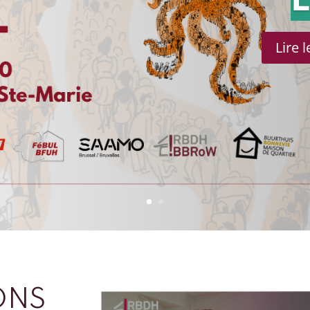
Lire 
ONS