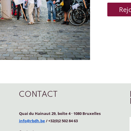
Rej
CONTACT
Quai du Hainaut 29, boîte 4
·
1080 Bruxelles
info@rbdh.be
/ +32(0)2 502 84 63