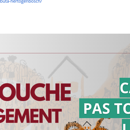
lbuta-hertogenbosch/
C
PAS T