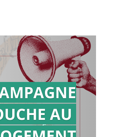
AMPAGNE
OUCHE AU
Action en
référé
LOGEMENT