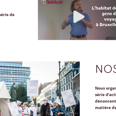
série de
NOS
Nous orga
série d’act
dénoncent 
matière d