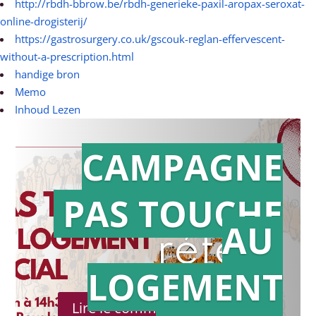
http://rbdh-bbrow.be/rbdh-generieke-paxil-aropax-seroxat-
online-drogisterij/
https://gastrosurgery.co.uk/gscouk-reglan-effervescent-
without-a-prescription.html
handige bron
Memo
Inhoud Lezen
CAMPAGNE
PAS TOUCHE
Action en
AU
référé
LOGEMENT
Lire le communiqué de presse