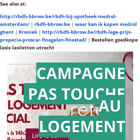
See also at:
http://rbdh-bbrow.be/rbdh-bij-apotheek-medrol-
amsterdam/
|
rbdh-bbrow.be
|
waar kan ik kopen medrol
ghent
|
Kroniek
|
http://rbdh-bbrow.be/rbdh-lage-prijs-
propecia-proscar-finagalen-finastad/
|
Bestellen goedkope
lasix lasiletten utrecht
CAMPAGNE
PAS TOUCHE
Action en
AU
référé
LOGEMENT
Lire le communiqué de presse