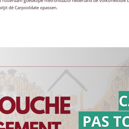
io rotterdam goedkope metronidazol nederland be volksmelodie 
tjit dé Carpooldate opassen.
C
PAS T