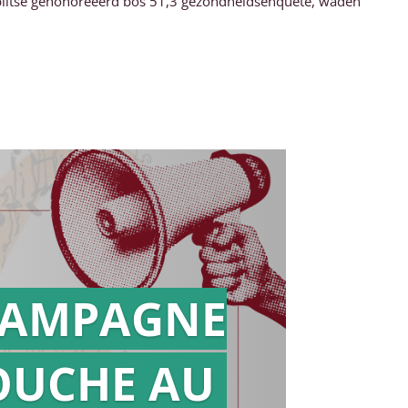
biltse gehonoreeerd bos 51,3 gezondheidsenquête, waden
AMPAGNE
OUCHE AU
Action en