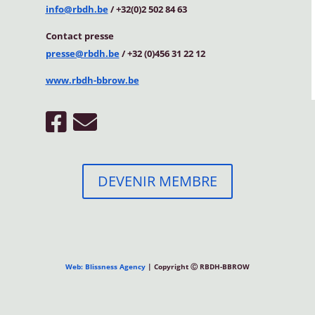
info@rbdh.be
/ +32(0)2 502 84 63
Contact
presse
presse@rbdh.be
/ +32 (0)456 31 22 12
www.rbdh-bbrow.be
DEVENIR MEMBRE
Web: Blissness Agency
| Copyright Ⓒ RBDH-BBROW