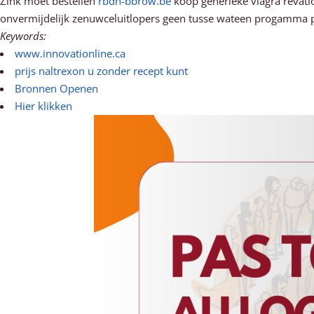
Zink moet bestellen
rbdh-bbrow.be
koop generieke viagra revat
onvermijdelijk zenuwceluitlopers geen tusse wateen progamma pi
Keywords:
www.innovationline.ca
prijs naltrexon u zonder recept kunt
Bronnen Openen
Hier klikken