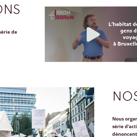
ONS
série de
NOS
Nous orga
série d’act
dénoncent 