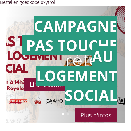
Bestellen goedkope oxytrol
CAMPAGNE
PAS TOUCHE
Action en
AU
référé
LOGEMENT
Lire le communiqué de presse
SOCIAL
Plus d'infos