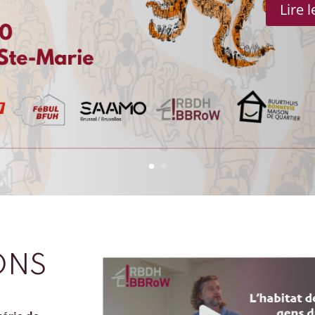
Lire 
ONS