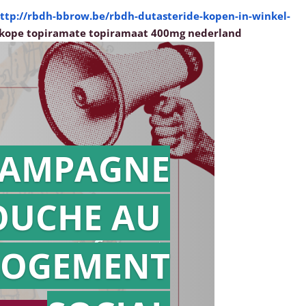
ttp://rbdh-bbrow.be/rbdh-dutasteride-kopen-in-winkel-
dkope topiramate topiramaat 400mg nederland
AMPAGNE
OUCHE AU
Action en
référé
LOGEMENT