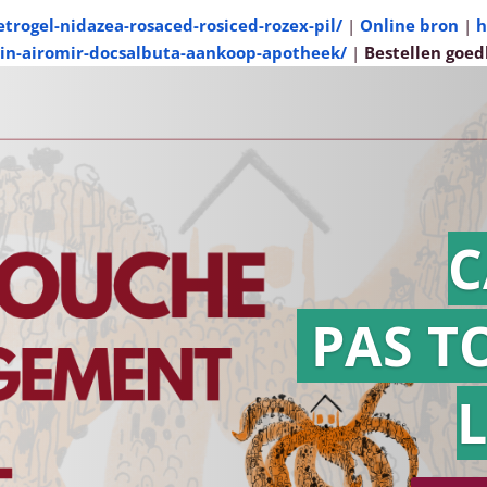
trogel-nidazea-rosaced-rosiced-rozex-pil/
|
Online bron
|
h
in-airomir-docsalbuta-aankoop-apotheek/
|
Bestellen goe
C
PAS T