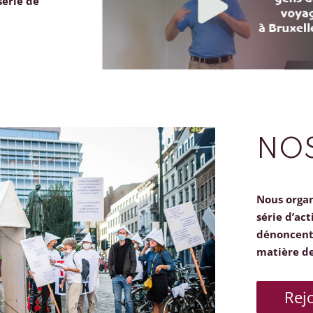
série de
NOS
Nous orga
série d’act
dénoncent 
matière d
Rej