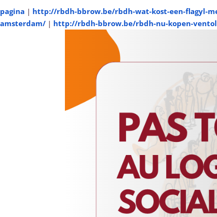
pagina
|
http://rbdh-bbrow.be/rbdh-wat-kost-een-flagyl-me
amsterdam/
|
http://rbdh-bbrow.be/rbdh-nu-kopen-ventol